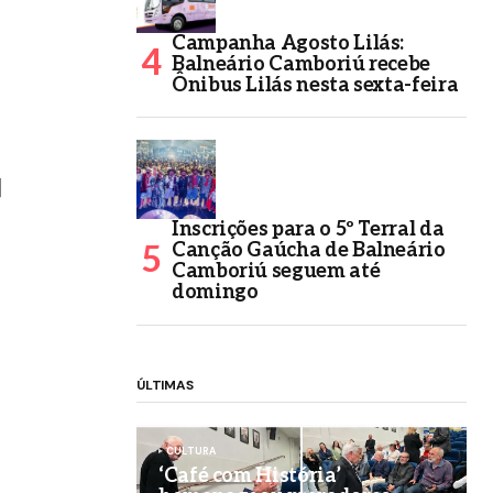
Campanha Agosto Lilás:
Balneário Camboriú recebe
Ônibus Lilás nesta sexta-feira
]
Inscrições para o 5º Terral da
Canção Gaúcha de Balneário
Camboriú seguem até
domingo
ÚLTIMAS
CULTURA
‘Café com História’