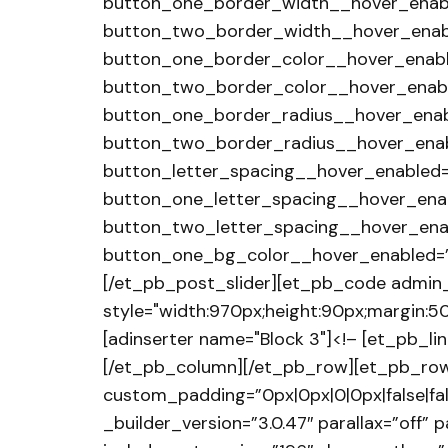
button_one_border_width__hover_enabl
button_two_border_width__hover_enabl
button_one_border_color__hover_enabl
button_two_border_color__hover_enable
button_one_border_radius__hover_enab
button_two_border_radius__hover_enab
button_letter_spacing__hover_enabled=
button_one_letter_spacing__hover_enab
button_two_letter_spacing__hover_enab
button_one_bg_color__hover_enabled=”
[/et_pb_post_slider][et_pb_code admin_l
style="width:970px;height:90px;margin:5
[adinserter name="Block 3"]<!– [et_pb_l
[/et_pb_column][/et_pb_row][et_pb_row
custom_padding=”0px|0px|0|0px|false|fal
_builder_version=”3.0.47″ parallax=”off