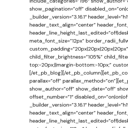
include_categories=”196″ show_author=”
show_pagination=”off” disabled_on=”on|o
_builder_version=”3.16.1″ header_level=”h1″
header_text_align=”center” header_font_
header_line_height_last_edited=”off|deskto
meta_font_size=”12px” border_radii_fullw
custom_padding=”20px|20px|20px|20px” c
child_filter_brightness=”105%” child_fi
top:-20px;||margin-bottom:-10px;” cust
[/et_pb_blog][/et_pb_column][et_pb_col
parallax=”off” parallax_method=”on”][et
show_author=”off” show_date=”off” show
offset_number=”1″ disabled_on=”on|on|off
_builder_version=”3.16.1″ header_level=”h1″
header_text_align=”center” header_font_
header_line_height_last_edited=”off|deskto