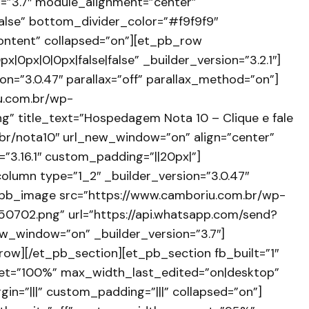
on=”3.7″ module_alignment=”center”
alse” bottom_divider_color=”#f9f9f9″
ntent” collapsed=”on”][et_pb_row
0px|0|0px|false|false” _builder_version=”3.2.1″]
n=”3.0.47″ parallax=”off” parallax_method=”on”]
u.com.br/wp-
g” title_text=”Hospedagem Nota 10 – Clique e fale
br/nota10″ url_new_window=”on” align=”center”
=”3.16.1″ custom_padding=”||20px|”]
lumn type=”1_2″ _builder_version=”3.0.47″
t_pb_image src=”https://www.camboriu.com.br/wp-
0702.png” url=”https://api.whatsapp.com/send?
_window=”on” _builder_version=”3.7″]
ow][/et_pb_section][et_pb_section fb_built=”1″
blet=”100%” max_width_last_edited=”on|desktop”
=”|||” custom_padding=”|||” collapsed=”on”]