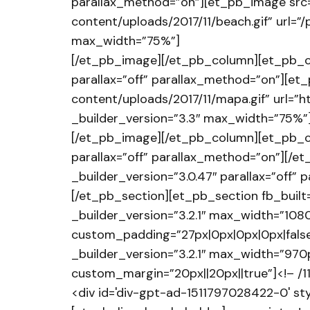
parallax_method=”on”][et_pb_image src
content/uploads/2017/11/beach.gif” url=”/
max_width=”75%”]
[/et_pb_image][/et_pb_column][et_pb_co
parallax=”off” parallax_method=”on”][e
content/uploads/2017/11/mapa.gif” url=”h
_builder_version=”3.3″ max_width=”75%”
[/et_pb_image][/et_pb_column][et_pb_co
parallax=”off” parallax_method=”on”][/
_builder_version=”3.0.47″ parallax=”off
[/et_pb_section][et_pb_section fb_built=
_builder_version=”3.2.1″ max_width=”108
custom_padding=”27px|0px|0px|0px|false|
_builder_version=”3.2.1″ max_width=”97
custom_margin=”20px||20px||true”]<!– /
<div id='div-gpt-ad-1511797028422-0' sty