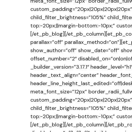
meta_font_size=”12px” border_radii_fullw
custom_padding=”20px|20px|20px|20px” c
child_filter_brightness=”105%” child_fi
top:-20px;||margin-bottom:-10px;” cust
[/et_pb_blog][/et_pb_column][et_pb_col
parallax=”off” parallax_method=”on”][et
show_author=”off” show_date=”off” show
offset_number=”2″ disabled_on=”on|on|of
_builder_version=”3.17.1″ header_level=”h1″
header_text_align=”center” header_font_
header_line_height_last_edited=”off|deskto
meta_font_size=”12px” border_radii_fullw
custom_padding=”20px|20px|20px|20px” c
child_filter_brightness=”105%” child_fi
top:-20px;||margin-bottom:-10px;” cust
[/et_pb_blog][/et_pb_column][/et_pb_ro