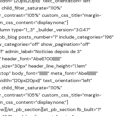
idth=”|20px|20px||” text_orientation=”left”
hild_filter_saturate=”110%”
lter_contrast=”105%” custom_css_title=”margin-
om_css_content=”display:none;”]
umn type=”1_3″ _builder_version=”3.0.47″
_pb_blog posts_number=”1″ include_categories=”196″
_categories=”off” show_pagination=”off”
f” admin_label=”Notícias depois de 3″
 header_font=”Abel|700|||||||”
size=”30px” header_line_height=”1.1em”
p” body_font=”||||||||” meta_font=”Abel||||||||”
idth=”|20px|20px||” text_orientation=”left”
hild_filter_saturate=”110%”
lter_contrast=”105%” custom_css_title=”margin-
om_css_content=”display:none;”]
w][/et_pb_section][et_pb_section fb_built=”1″