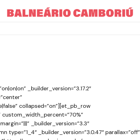
on|on|on” _builder_version=”3.17.2″
”center”
|false” collapsed=”on”][et_pb_row
f” custom_width_percent=”70%”
rgin=”|||” _builder_version=”3.3″
 type=”1_4″ _builder_version=”3.0.47″ parallax=”off”