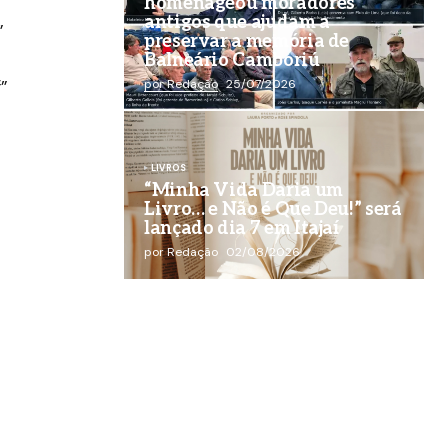
homenageou moradores
antigos que ajudam a
”
preservar a memória de
Balneário Camboriú
”
por Redação
25/07/2026
LIVROS
“Minha Vida Daria um
Livro… e Não é Que Deu!” será
lançado dia 7 em Itajaí
por Redação
02/08/2026