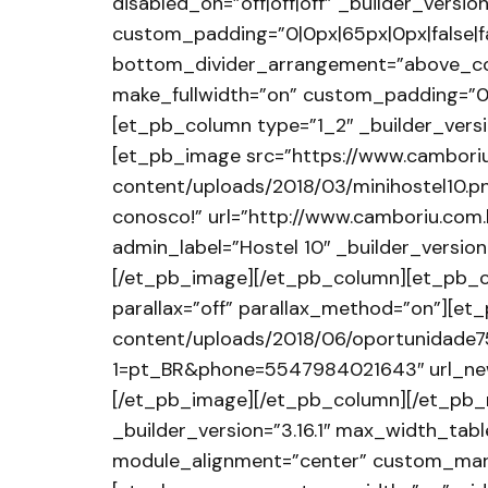
disabled_on=”off|off|off” _builder_versi
custom_padding=”0|0px|65px|0px|false|f
bottom_divider_arrangement=”above_co
make_fullwidth=”on” custom_padding=”0px|
[et_pb_column type=”1_2″ _builder_versio
[et_pb_image src=”https://www.cambori
content/uploads/2018/03/minihostel10.pn
conosco!” url=”http://www.camboriu.com.
admin_label=”Hostel 10″ _builder_version
[/et_pb_image][/et_pb_column][et_pb_co
parallax=”off” parallax_method=”on”][e
content/uploads/2018/06/oportunidade75
1=pt_BR&phone=5547984021643″ url_new
[/et_pb_image][/et_pb_column][/et_pb_r
_builder_version=”3.16.1″ max_width_ta
module_alignment=”center” custom_margin