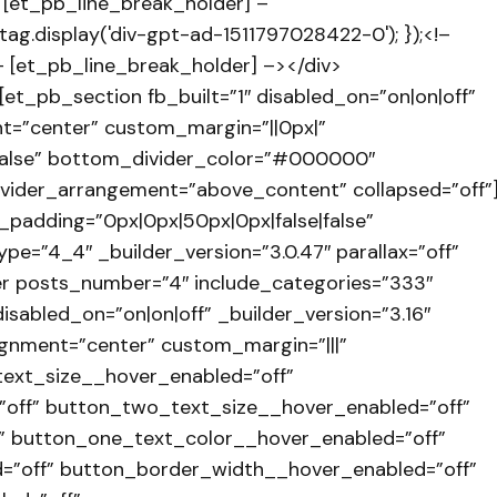
 [et_pb_line_break_holder] –
ag.display('div-gpt-ad-1511797028422-0'); });<!–
– [et_pb_line_break_holder] –></div>
et_pb_section fb_built=”1″ disabled_on=”on|on|off”
nt=”center” custom_margin=”||0px|”
false” bottom_divider_color=”#000000″
vider_arrangement=”above_content” collapsed=”off”
padding=”0px|0px|50px|0px|false|false”
ype=”4_4″ _builder_version=”3.0.47″ parallax=”off”
r posts_number=”4″ include_categories=”333″
sabled_on=”on|on|off” _builder_version=”3.16″
gnment=”center” custom_margin=”|||”
text_size__hover_enabled=”off”
off” button_two_text_size__hover_enabled=”off”
” button_one_text_color__hover_enabled=”off”
=”off” button_border_width__hover_enabled=”off”