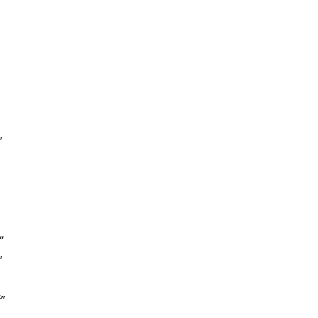
”
”
”
”