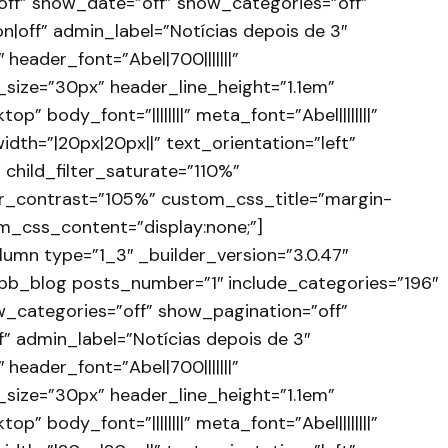
off” show_date=”off” show_categories=”off”
n|off” admin_label=”Notícias depois de 3″
 header_font=”Abel|700|||||||”
size=”30px” header_line_height=”1.1em”
p” body_font=”||||||||” meta_font=”Abel||||||||”
idth=”|20px|20px||” text_orientation=”left”
hild_filter_saturate=”110%”
lter_contrast=”105%” custom_css_title=”margin-
om_css_content=”display:none;”]
umn type=”1_3″ _builder_version=”3.0.47″
_pb_blog posts_number=”1″ include_categories=”196″
_categories=”off” show_pagination=”off”
” admin_label=”Notícias depois de 3″
 header_font=”Abel|700|||||||”
size=”30px” header_line_height=”1.1em”
p” body_font=”||||||||” meta_font=”Abel||||||||”