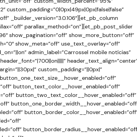
th_unit=”off” custom_width_percent=”95%”
″ custom_padding=”0|0px|49px|0px|false|false”
|off” _builder_version=”3.0.106″][et_pb_column
allax=”off” parallax_method=”on”][et_pb_post_slider
196″ show_pagination=”off” show_more_button=”off”
h=”0″ show_meta=”off” use_text_overlay=”off”
on=”||on” admin_label=”Carrossel mobile notícias”
 header_font=”|700||on|||||” header_text_align=”center
gin=”||30px|” custom_padding=”||0px|”
 button_one_text_size__hover_enabled=”off”
off” button_text_color__hover_enabled=”off”
”off” button_two_text_color__hover_enabled=”off”
off” button_one_border_width__hover_enabled=”off
ed=”off” button_border_color__hover_enabled=”off
ed=”off”
d=”off” button_border_radius__hover_enabled=”off