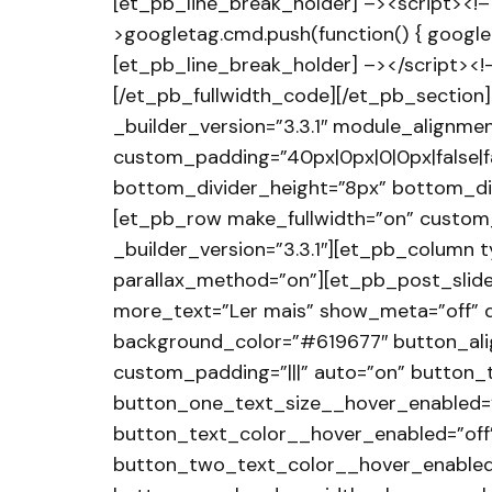
[et_pb_line_break_holder] –><script><!–
>googletag.cmd.push(function() { googlet
[et_pb_line_break_holder] –></script><!
[/et_pb_fullwidth_code][/et_pb_section][
_builder_version=”3.3.1″ module_alignme
custom_padding=”40px|0px|0|0px|false|
bottom_divider_height=”8px” bottom_di
[et_pb_row make_fullwidth=”on” custom_
_builder_version=”3.3.1″][et_pb_column t
parallax_method=”on”][et_pb_post_slide
more_text=”Ler mais” show_meta=”off” di
background_color=”#619677″ button_ali
custom_padding=”|||” auto=”on” button_
button_one_text_size__hover_enabled=”
button_text_color__hover_enabled=”off
button_two_text_color__hover_enabled