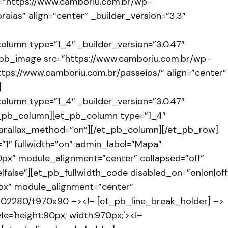
=”https://www.camboriu.com.br/wp-
praias” align=”center” _builder_version=”3.3″
lumn type=”1_4″ _builder_version=”3.0.47″
t_pb_image src=”https://www.camboriu.com.br/wp-
ttps://www.camboriu.com.br/passeios/” align=”center”
]
lumn type=”1_4″ _builder_version=”3.0.47″
et_pb_column][et_pb_column type=”1_4″
” parallax_method=”on”][/et_pb_column][/et_pb_row]
”1″ fullwidth=”on” admin_label=”Mapa”
0px” module_alignment=”center” collapsed=”off”
false”][et_pb_fullwidth_code disabled_on=”on|on|off
0px” module_alignment=”center”
1102280/t970x90 –><!– [et_pb_line_break_holder] –>
le='height:90px; width:970px;'><!–