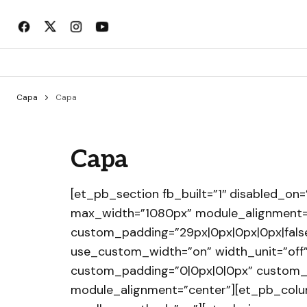
Capa
Capa
Capa
[et_pb_section fb_built=”1″ disabled_on=”
max_width=”1080px” module_alignment=
custom_padding=”29px|0px|0px|0px|false
use_custom_width=”on” width_unit=”of
custom_padding=”0|0px|0|0px” custom_ma
module_alignment=”center”][et_pb_column