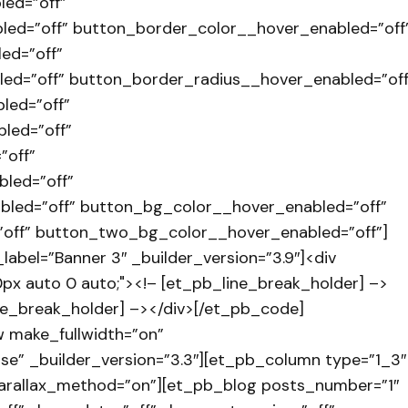
ed=”off”
ed=”off” button_border_color__hover_enabled=”off
ed=”off”
d=”off” button_border_radius__hover_enabled=”off
led=”off”
led=”off”
”off”
led=”off”
led=”off” button_bg_color__hover_enabled=”off”
off” button_two_bg_color__hover_enabled=”off”]
abel=”Banner 3″ _builder_version=”3.9″]<div
0px auto 0 auto;"><!– [et_pb_line_break_holder] –>
ine_break_holder] –></div>[/et_pb_code]
 make_fullwidth=”on”
se” _builder_version=”3.3″][et_pb_column type=”1_3″
” parallax_method=”on”][et_pb_blog posts_number=”1″