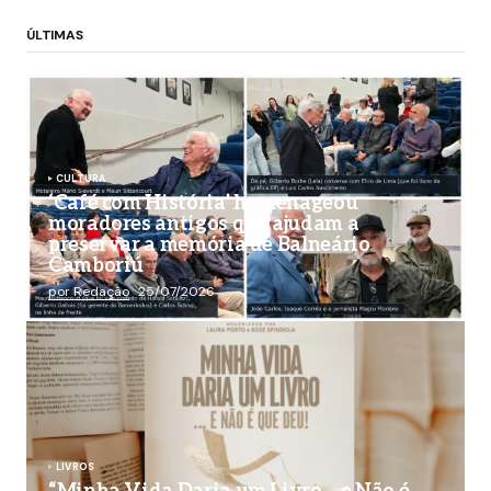
ÚLTIMAS
CULTURA
‘Café com História’ homenageou
moradores antigos que ajudam a
preservar a memória de Balneário
Camboriú
por Redação
25/07/2026
LIVROS