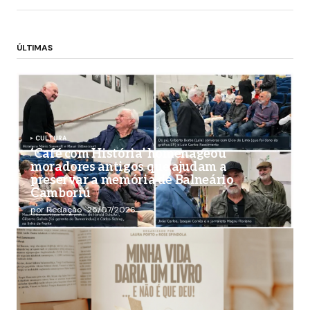
ÚLTIMAS
CULTURA
‘Café com História’ homenageou
moradores antigos que ajudam a
preservar a memória de Balneário
Camboriú
por Redação
25/07/2026