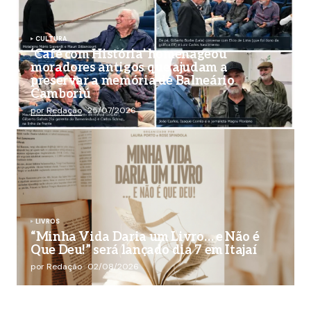
CULTURA
‘Café com História’ homenageou
moradores antigos que ajudam a
preservar a memória de Balneário
Camboriú
por Redação
25/07/2026
LIVROS
“Minha Vida Daria um Livro… e Não é
Que Deu!” será lançado dia 7 em Itajaí
por Redação
02/08/2026