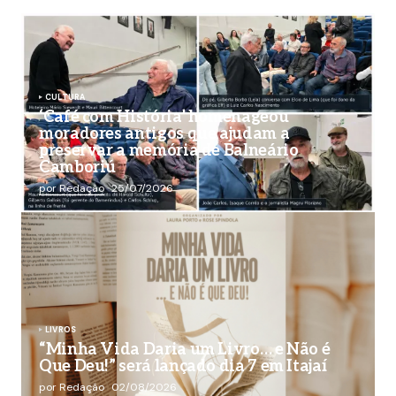
CULTURA
‘Café com História’ homenageou
moradores antigos que ajudam a
preservar a memória de Balneário
Camboriú
por Redação
25/07/2026
LIVROS
“Minha Vida Daria um Livro… e Não é
Que Deu!” será lançado dia 7 em Itajaí
por Redação
02/08/2026