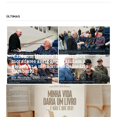
ÚLTIMAS
CULTURA
‘Café com História’ homenageou
moradores antigos que ajudam a
preservar a memória de Balneário
Camboriú
por Redação
25/07/2026